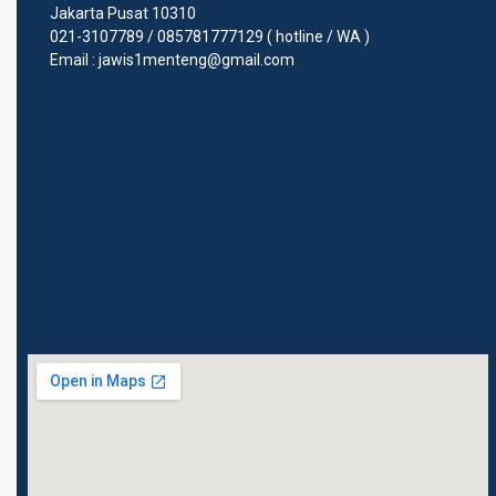
Jakarta Pusat 10310
021-3107789 / 085781777129 ( hotline / WA )
Email : jawis1menteng@gmail.com
Jl. Taman Sunda Kelapa No.
16 A Menteng, Jakarta
Pusat 10310 021-3107789 /
085781777129 ( hotline /
WA ) Email :
jawis1menteng@gmail.com