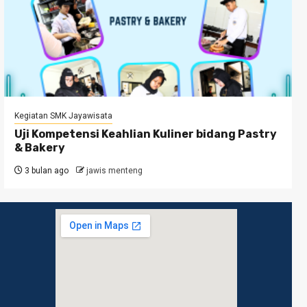
Kegiatan SMK Jayawisata
Uji Kompetensi Keahlian Kuliner bidang Pastry
& Bakery
3 bulan ago
jawis menteng
No.
usat
/ WA