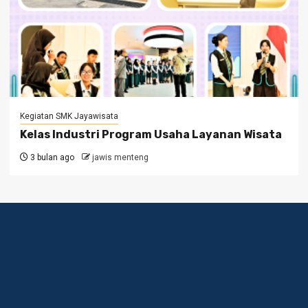
Kegiatan SMK Jayawisata
Kelas Industri Program Usaha Layanan Wisata
3 bulan ago
jawis menteng
Jl. Taman Sunda Kelapa 
16 A Menteng, Jakarta P
10310 021-3107789 /
085781777129 ( hotline 