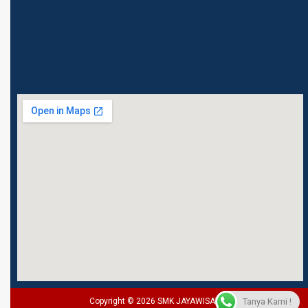
Pusat 10310 021-3107789 /
085781777129 ( hotline /
WA ) Email :
jawis1menteng@gmail.com
Tanya Kami !
Copyright © 2026 SMK JAYAWISATA 1