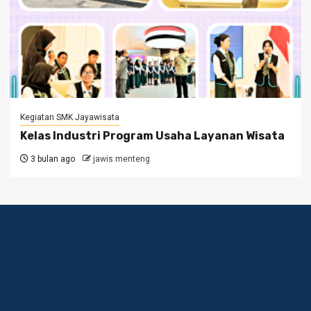
Kegiatan SMK Jayawisata
Kelas Industri Program Usaha Layanan Wisata
3 bulan ago
jawis menteng
Jl. Taman Sunda Kelapa 
16 A Menteng, Jakarta P
10310 021-3107789 /
085781777129 ( hotline 