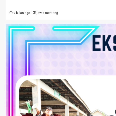
9 bulan ago
jawis menteng