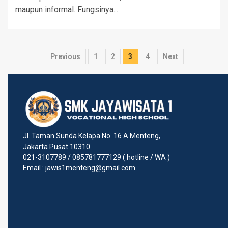
maupun informal. Fungsinya...
Previous
1
2
3
4
Next
Jl. Taman Sunda Kelapa No. 16 A Menteng,
Jakarta Pusat 10310
021-3107789 / 085781777129 ( hotline / WA )
Email : jawis1menteng@gmail.com
Jl. Taman Sunda Kelapa No.
16 A Menteng, Jakarta