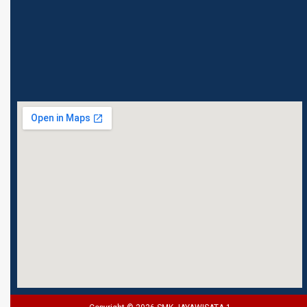
Pusat 10310 021-3107789 /
085781777129 ( hotline /
WA ) Email :
jawis1menteng@gmail.com